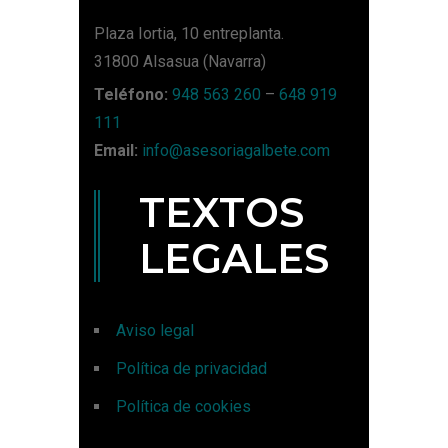
Plaza Iortia, 10 entreplanta.
31800 Alsasua (Navarra)
Teléfono:
948 563 260
–
648 919
111
Email:
info@asesoriagalbete.com
TEXTOS
LEGALES
Aviso legal
Política de privacidad
Política de cookies