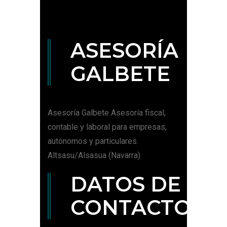
ASESORÍA
GALBETE
Asesoría Galbete Asesoría fiscal,
contable y laboral para empresas,
autónomos y particulares.
Altsasu/Alsasua (Navarra)
DATOS DE
CONTACTO